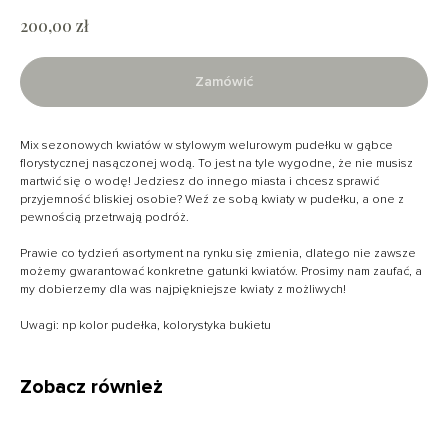
zł
200,00
Zamówić
Mix sezonowych kwiatów w stylowym welurowym pudełku w gąbce
florystycznej nasączonej wodą. To jest na tyle wygodne, że nie musisz
martwić się o wodę! Jedziesz do innego miasta i chcesz sprawić
przyjemność bliskiej osobie? Weź ze sobą kwiaty w pudełku, a one z
pewnością przetrwają podróż.
Prawie co tydzień asortyment na rynku się zmienia, dlatego nie zawsze
możemy gwarantować konkretne gatunki kwiatów. Prosimy nam zaufać, a
my dobierzemy dla was najpiękniejsze kwiaty z możliwych!
Uwagi: np kolor pudełka, kolorystyka bukietu
Zobacz również