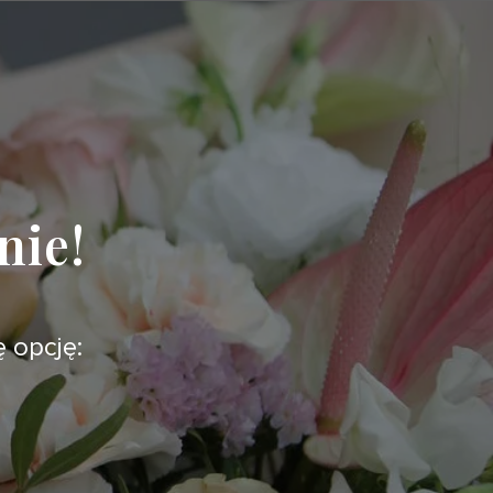
nie!
ę opcję: