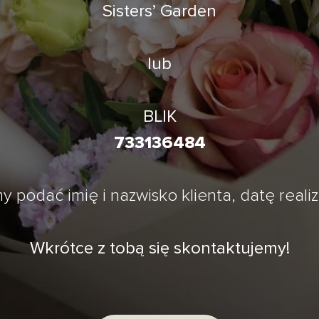
Sisters’ Garden
lub
BLIK
733136484
my podać imię i nazwisko klienta, datę reali
Wkrótce z tobą się skontaktujemy!